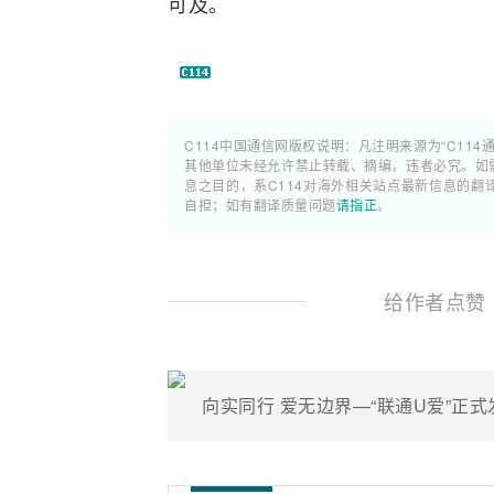
可及。
C114中国通信网版权说明：凡注明来源为“C114
其他单位未经允许禁止转载、摘编，违者必究。如需使
息之目的，系C114对海外相关站点最新信息的
自担；如有翻译质量问题
请指正
。
给作者点赞
向实同行 爱无边界—“联通U爱”正式