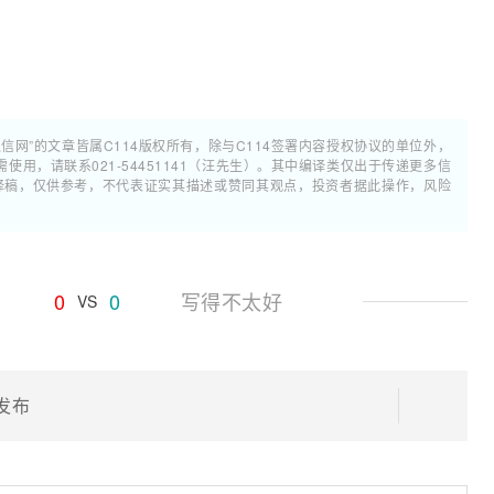
通信网”的文章皆属C114版权所有，除与C114签署内容授权协议的单位外，
用，请联系021-54451141（汪先生）。其中编译类仅出于传递更多信
翻译稿，仅供参考，不代表证实其描述或赞同其观点，投资者据此操作，风险
0
0
写得不太好
VS
发布