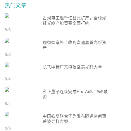
热门文章
古河电工砸千亿日元扩产，全球光
纤光缆产能竞赛全面打响
8/6
领益智造终止收购富通嘉善光纤资
产
8/2
长飞中标广东电信空芯光纤大单
8/4
幺正量子连续完成Pre-A轮、A轮融
资
8/4
中国铁塔联合华为发布隧道创新覆
盖波导杆方案
8/5