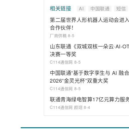
相关链接
AI
中国联通
短信
第二届世界人形机器人运动会进入
合作伙伴！
厂商供稿
8-5
山东联通《双城双核一朵云·AI-
决赛一等奖
C114通信网
8-5
中国联通“基于数字孪生与 AI 
2026“金灵光杯”双重大奖
C114通信网
8-5
联通青海绿电智算17亿元算力服
C114通信网 颜翊
8-4