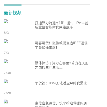
最新视频
打通算力流通“任督二脉”，IPv6+创
新重塑智能时代网络底座
8/3
可喜可贺！张伟教授当选IEEE通信
学会候任主席！
7/31
媒体探访 | 算力在哪里?算力在天府
之国的生产生活里
7/30
邬贺铨：IPv4无法适应AI时代需求
7/28
京信应急通信，筑牢抢险救援的通