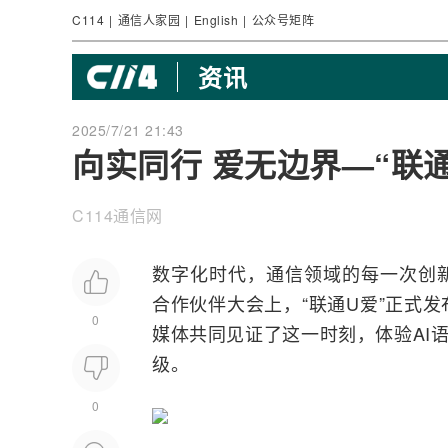
C114
|
通信人家园
|
English
|
公众号矩阵
资讯
2025/7/21 21:43
向实同行 爱无边界—“联
C114通信网
数字化时代，通信领域的每一次创新都
合作伙伴大会上，“联通U爱”正式
0
媒体共同见证了这一时刻，体验
AI
级。
0