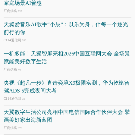
家庭场景AI普惠
厂商供稿
7/17
天翼爱音乐AI歌手“小辰”：以乐为舟，伴每一个逐光
前行的你
C114通信网
7/15
一机多能！天翼智屏亮相2026中国互联网大会 全场景
赋能美好数字生活
厂商供稿
7/8
央视《超凡一步》直击奕境X9极限实测，华为乾崑智
驾ADS 5完成夜间大考
C114通信网
7/3
天翼数字生活公司亮相中国电信国际合作伙伴大会 擘
画美好家出海新蓝图
厂商供稿
6/26