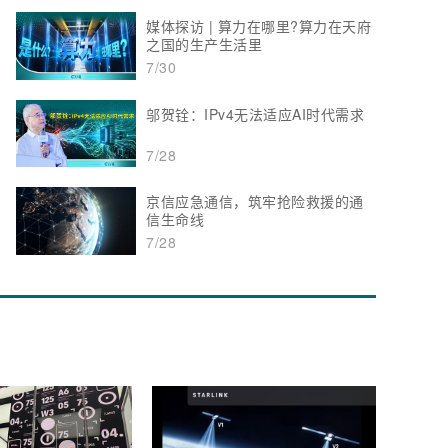
媒体探访 | 算力在哪里?算力在天府
之国的生产生活里
7/30
邬贺铨：IPv4无法适应AI时代需求
7/28
京信应急通信，筑牢抢险救援的通
信生命线
7/28