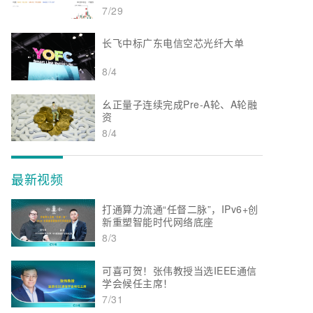
7/29
长飞中标广东电信空芯光纤大单
8/4
幺正量子连续完成Pre-A轮、A轮融
资
8/4
最新视频
打通算力流通“任督二脉”，IPv6+创
新重塑智能时代网络底座
8/3
可喜可贺！张伟教授当选IEEE通信
学会候任主席！
7/31