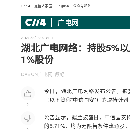
C114
|
通信人家园
|
English
|
公众号矩阵
广电网
2026/3/12 23:09
湖北广电网络：持股5%
1%股份
DVBCN广电网 颜翊
今日，湖北
广电
网络
发布公告，披
（以下简称“中信国安”）的减持计划
0
公告显示，截至披露日，中信国安持有
的5.71%，均为无限售条件流通股
0