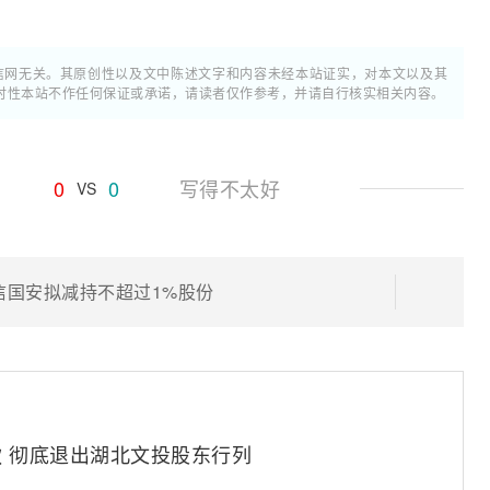
通信网无关。其原创性以及文中陈述文字和内容未经本站证实，对本文以及其
时性本站不作任何保证或承诺，请读者仅作参考，并请自行核实相关内容。
0
0
写得不太好
VS
信国安拟减持不超过1%股份
款 彻底退出湖北文投股东行列