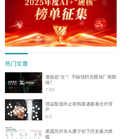
热门文章
港股迎“光”！不缺钱的光模块厂商图
啥？
7/30
领益智造终止收购富通嘉善光纤资
产
8/2
美国光纤龙头康宁创下历史最大跌
幅