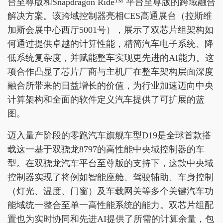
台至尊版和Snapdragon Ride™ 平台至尊版的跨域融合
解决方案。该跨域控制器亮相CES高通展台（拉斯维
加斯会展中心西厅5001号），展示了双芯片组架构如
何通过提供卓越的计算性能，精简汽车电子系统、降
低系统复杂度，并赋能整车实现更先进的AI能力。这
项合作凸显了芯片厂商与主机厂在整车架构层面深度
融合所带来的日益增长的价值，为行业加速迈向中央
计算架构和全面的软件定义汽车提供了可扩展的蓝
图。
迈入量产阶段的零跑汽车旗舰车型D19是全球首款搭
载这一基于双骁龙8797的高性能中央域控制器的车
型。在双骁龙汽车平台至尊版的支持下，这款中央域
控制器实现了将例如智能座舱、驾驶辅助、车身控制
（灯光、温度、门窗）及车载网关等多个关键汽车功
能域统一整合至单一高性能系统的能力。双芯片组配
置也为实时协同和先进AI提供了所需的计算余量，包