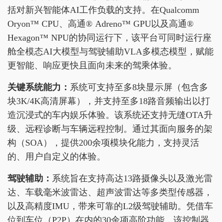
括对新兴智能体AI工作负载的支持。在Qualcomm
Oryon™ CPU、高通® Adreno™ GPU以及高通®
Hexagon™ NPU的协同运行下，该平台可同时运行座
舱全模态AI大模型与驾驶辅助VLA多模态模型，赋能
更智能、响应更快且面向未来的驾乘体验。
关键系统能力
：
系统可支持至多8块显示屏（包含多
块3K/4K高清屏幕），并支持至多18路音频输出以打
造沉浸式的车内娱乐体验。该系统还支持无缝OTA升
级、远程诊断与车辆远程控制。通过其面向服务的架
构（SOA），提供200余项模块化能力，支持灵活
的、用户自定义的体验。
驾驶辅助
：
系统旨在支持高达13路摄像头以及激光雷
达、车载毫米波雷达、超声波雷达等多类型传感器，
以及高精度IMU，带来可靠的L2级驾驶辅助。凭借车
位到车位（P2P）在内的30余项高阶功能，该控制器