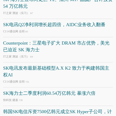
54 万亿韩元
IT之家 溯波（实习）
8/7
SK电讯Q2净利润增长超四倍，AIDC业务收入翻番
C114通信网 岳明
8/5
Counterpoint：三星电子扩大 DRAM 市占优势，美光
已迫近 SK 海力士
IT之家 溯波（实习）
8/4
SK电讯发布最新基础模型A.X K2 致力于构建韩国主
权AI
C114通信网 岳明
7/31
SK海力士二季度利润60.54万亿韩元 暴涨六倍
快科技 建嘉
7/29
韩国SK电信斥资7500亿韩元成立SK Hyper子公司，计