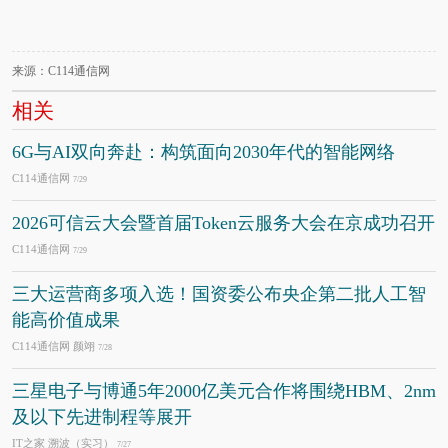
来源：C114通信网
相关
6G与AI双向奔赴：构筑面向2030年代的智能网络
C114通信网
7/29
2026可信云大会暨首届Token云服务大会在京成功召开
C114通信网
7/29
三大运营商多项入选！国资委公布央企第二批人工智
能高价值成果
C114通信网 颜翊
7/28
三星电子与博通5年2000亿美元合作将围绕HBM、2nm
及以下先进制程等展开
IT之家 溯波（实习）
7/27