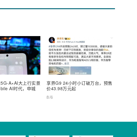
5G-A×AI大上行实景
享界G9 24小时小订破万台，预售
【深度
ile AI时代，申城
价43.98万元起
AI Inf
8/6
8/6