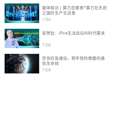
媒体探访 | 算力在哪里?算力在天府
之国的生产生活里
7/30
邬贺铨：IPv4无法适应AI时代需求
7/28
京信应急通信，筑牢抢险救援的通
信生命线
7/28