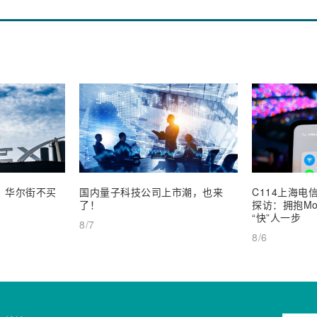
业，华尔街不买
国内量子科技公司上市潮，也来
C114上海电信
了！
探访：拥抱Mob
“快”人一步
8/7
8/6