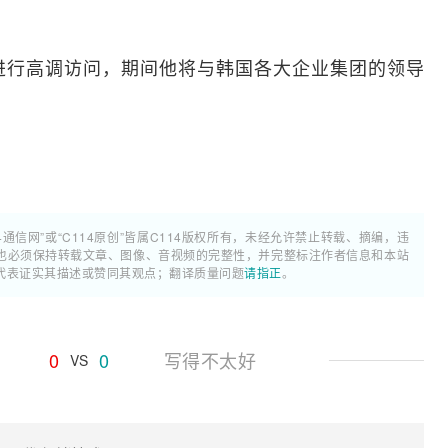
进行高调访问，期间他将与韩国各大企业集团的领导
4通信网”或“C114原创”皆属C114版权所有，未经允许禁止转载、摘编，违
也必须保持转载文章、图像、音视频的完整性，并完整标注作者信息和本站
代表证实其描述或赞同其观点；翻译质量问题
请指正
。
0
0
写得不太好
VS