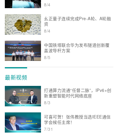
8/4
幺正量子连续完成Pre-A轮、A轮融
资
8/4
中国铁塔联合华为发布隧道创新覆
盖波导杆方案
8/5
最新视频
打通算力流通“任督二脉”，IPv6+创
新重塑智能时代网络底座
8/3
可喜可贺！张伟教授当选IEEE通信
学会候任主席！
7/31