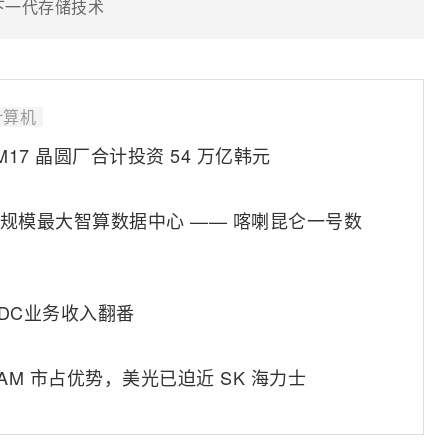
下一代存储技术
计算机
M17 晶圆厂合计投资 54 万亿韩元
坦规模最大智算数据中心 —— 喀喇昆仑一号数
IDC业务收入翻番
 DRAM 市占优势，美光已迫近 SK 海力士