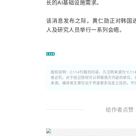
长的AI基础设施需求。
该消息发布之际，黄仁勋正对韩国
人及研究人员举行一系列会晤。
版权说明：C114刊载的内容，凡注明来源为“C11
者必究。对于经过授权可以转载我方内容的单位，
来源。编译类文章仅出于传递更多信息之目的，不
给作者点赞