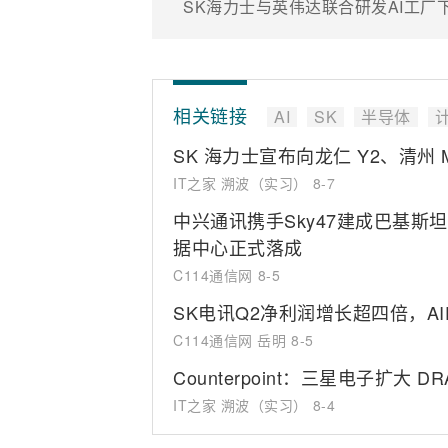
SK海力士与英伟达联合研发AI工厂
相关链接
AI
SK
半导体
SK 海力士宣布向龙仁 Y2、清州 
IT之家 溯波（实习）
8-7
中兴通讯携手Sky47建成巴基斯
据中心正式落成
C114通信网
8-5
SK电讯Q2净利润增长超四倍，A
C114通信网 岳明
8-5
Counterpoint：三星电子扩大
IT之家 溯波（实习）
8-4