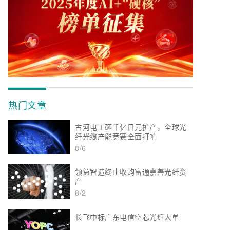
热门文章
古河电工砸千亿日元扩产，全球光
纤光缆产能竞赛全面打响
8/6
领益智造终止收购富通嘉善光纤资
产
8/2
长飞中标广东电信空芯光纤大单