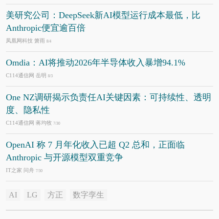
美研究公司：DeepSeek新AI模型运行成本最低，比
Anthropic便宜逾百倍
凤凰网科技 箫雨
8/4
Omdia：AI将推动2026年半导体收入暴增94.1%
C114通信网 岳明
8/3
One NZ调研揭示负责任AI关键因素：可持续性、透明
度、隐私性
C114通信网 蒋均牧
7/30
OpenAI 称 7 月年化收入已超 Q2 总和，正面临
Anthropic 与开源模型双重竞争
IT之家 问舟
7/30
AI
LG
方正
数字孪生