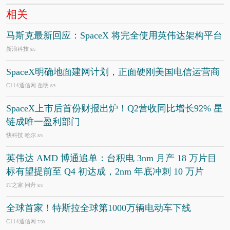
相关
马斯克最新回应：SpaceX 将完全使用英伟达架构平台
新浪科技
8/5
SpaceX明确地面建网计划，正面硬刚美国电信运营商
C114通信网 岳明
8/5
SpaceX上市后首份财报出炉！Q2营收同比增长92% 星
链成唯一盈利部门
快科技 哈尔
8/5
英伟达 AMD 博通追单：台积电 3nm 月产 18 万片目
标有望提前至 Q4 初达成，2nm 年底冲刺 10 万片
IT之家 问舟
8/3
全球首家！特斯拉全球第1000万辆电动车下线
C114通信网
7/30