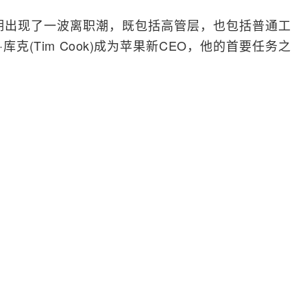
期出现了一波离职潮，既包括高管层，也包括普通工
克(Tim Cook)成为苹果新CEO，他的首要任务之
宝贵人才有多么容易。去年年底，备受赞誉的芯片业
ouji)告诉库克，他正在认真考虑离职。
苹果庞大的芯片业务已感到精疲力竭，原因是其亲力
行业领先进步的不懈动力。他告诉库克，自己正在权
住斯鲁吉。斯鲁吉将苹果自研的Mac和
iPhone
芯片