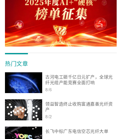
热门文章
古河电工砸千亿日元扩产，全球光
纤光缆产能竞赛全面打响
8/6
领益智造终止收购富通嘉善光纤资
产
8/2
长飞中标广东电信空芯光纤大单