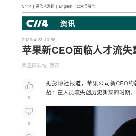
C114
|
通信人家园
|
English
|
公众号矩阵
资讯
2026/4/23 10:56
苹果新CEO面临人才流失
凤凰网科技 萧雨
据彭博社报道，
苹果
公司新CEO约翰
战：在人员流失创历史新高的时期，
0
0