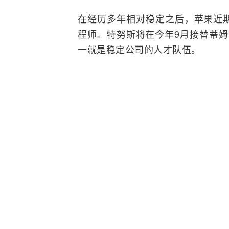
在经历多年相对稳定之后，苹果近
程师。特努斯将在今年9月接替蒂姆·库
一就是稳定公司的人才队伍。
芯片高管萌生去意
苹果最近切身体会到了失去部分最
务负责人约翰尼·斯鲁吉(Johny Sr
他曾向一些同事表示，自己因领导
亲为的工作方式以及年复一年追求
衡是否要去别的地方继续职业生涯。
库克不得不想出更有创意的办法来留