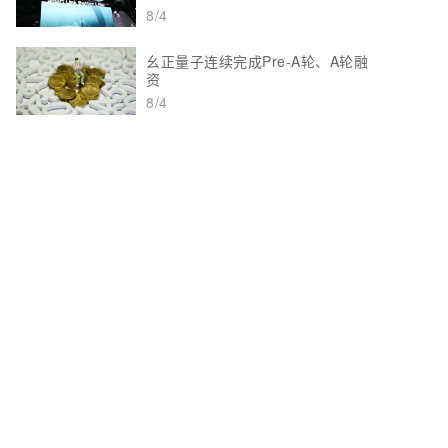
8/4
幺正量子连续完成Pre-A轮、A轮融
资
8/4
中国铁塔联合华为发布隧道创新覆
盖波导杆方案
8/5
最新视频
打通算力流通“任督二脉”，IPv6+创
新重塑智能时代网络底座
8/3
可喜可贺！张伟教授当选IEEE通信
学会候任主席！
7/31