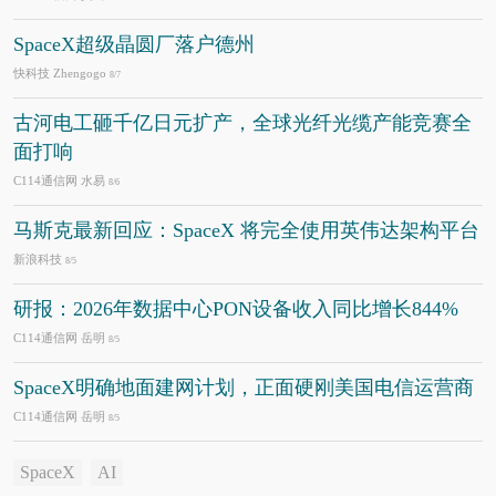
SpaceX超级晶圆厂落户德州
快科技 Zhengogo
8/7
古河电工砸千亿日元扩产，全球光纤光缆产能竞赛全
面打响
C114通信网 水易
8/6
马斯克最新回应：SpaceX 将完全使用英伟达架构平台
新浪科技
8/5
研报：2026年数据中心PON设备收入同比增长844%
C114通信网 岳明
8/5
SpaceX明确地面建网计划，正面硬刚美国电信运营商
C114通信网 岳明
8/5
SpaceX
AI