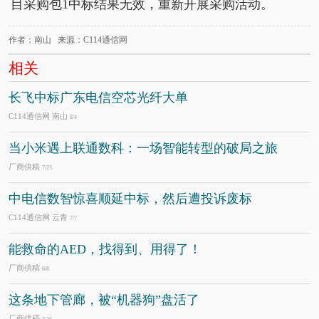
目采购包1中标结果无效，重新开展采购活动。
作者：南山 来源：C114通信网
相关
长飞中标广东电信空芯光纤大单
C114通信网 南山
8/4
当小米遇上联通数科：一场智能转型的破局之旅
厂商供稿
7/23
中电信数智惊喜顺延中标，然后遭投诉废标
C114通信网 云青
7/7
能救命的AED，找得到、用得了！
厂商供稿
6/8
这条地下管廊，被“机器狗”盘活了
厂商供稿