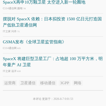
SpaceX再申10万颗卫星 太空进入新一轮圈地
C114通信网 颜翊
7/8
摆脱对 SpaceX 依赖：日本拟投资 1500 亿日元打造国
产低轨卫星通信网
IT之家 问舟
7/1
GSMA发布《全球卫星监管指南》
C114通信网
6/25
SpaceX 将建巨型卫星工厂：占地超 100 万平方米，明
年量产 AI 卫星
IT之家 远洋
6/10
运营商
卫星通信
移动通信
3GPP
网络
本评论 更新于：2026-8-7 0:01:53