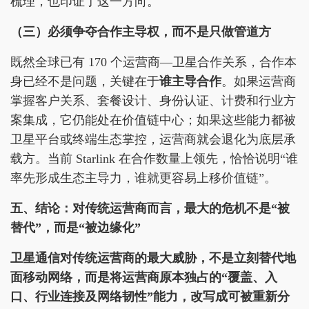
梳理，也印证了这一方向。
（三）必须争夺合作主导权，而不是只做管道方
既然全球已有 170 个运营商—卫星合作关系，合作本
身已经不是问题，关键在于
谁主导合作
。如果运营商
掌握客户关系、套餐设计、身份认证、计费和行业方
案集成，它仍能处在价值链中心；如果这些能力都被
卫星平台或终端生态掌控，运营商就会退化为底层承
载方。当前 Starlink 在合作数量上领先，恰恰说明“谁
率先形成生态主导力，谁就更容易上移价值链”。
五、结论：对传统运营商而言，最大的危机不是“被
替代”，而是“被边缘化”
卫星通信对传统运营商的最大威胁，不是立刻替代地
面移动网络，而是
将运营商原本独占的
“
覆盖、入
口、行业连接及网络韧性
”
能力
，改写成可被重新分