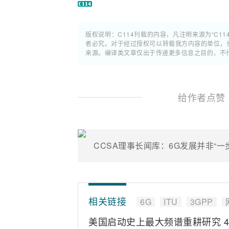
版权说明：C114刊载的内容，凡注明来源为“C11
者必究。对于经过授权可以转载我方内容的单位，
来源。编译类文章仅出于传递更多信息之目的，不
给作者点赞
CCSA理事长闻库：6G发展并非“
相关链接
6G
ITU
3GPP
美国启动史上最大频谱重耕研究 4.