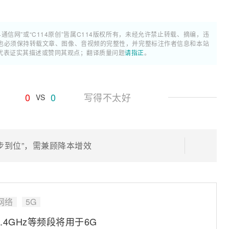
4通信网”或“C114原创”皆属C114版权所有，未经允许禁止转载、摘编，违
也必须保持转载文章、图像、音视频的完整性，并完整标注作者信息和本站
代表证实其描述或赞同其观点；翻译质量问题
请指正
。
0
0
写得不太好
VS
一步到位”，需兼顾降本增效
网络
5G
4GHz等频段将用于6G