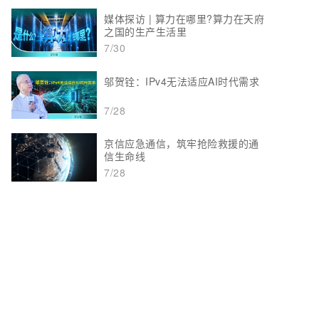
媒体探访 | 算力在哪里?算力在天府
之国的生产生活里
7/30
邬贺铨：IPv4无法适应AI时代需求
7/28
京信应急通信，筑牢抢险救援的通
信生命线
7/28