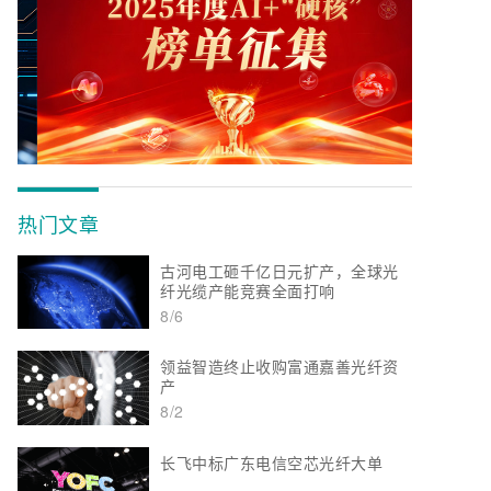
热门文章
古河电工砸千亿日元扩产，全球光
纤光缆产能竞赛全面打响
8/6
领益智造终止收购富通嘉善光纤资
产
8/2
长飞中标广东电信空芯光纤大单