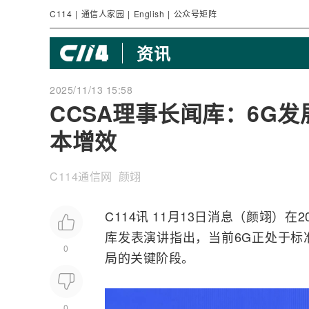
C114
|
通信人家园
|
English
|
公众号矩阵
资讯
2025/11/13 15:58
CCSA理事长闻库：6G
本增效
C114通信网 颜翊
C114讯 11月13日消息（颜翊）在2
库发表演讲指出，当前6G正处于标
0
局的关键阶段。
0