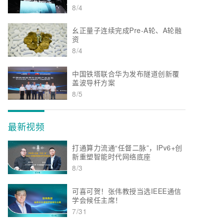
8/4
幺正量子连续完成Pre-A轮、A轮融
资
8/4
中国铁塔联合华为发布隧道创新覆
盖波导杆方案
8/5
最新视频
打通算力流通“任督二脉”，IPv6+创
新重塑智能时代网络底座
8/3
可喜可贺！张伟教授当选IEEE通信
学会候任主席！
7/31