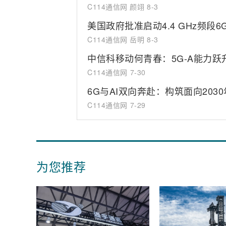
C114通信网 颜翊
8-3
美国政府批准启动4.4 GHz频段
C114通信网 岳明
8-3
中信科移动何青春：5G-A能力跃
C114通信网
7-30
6G与AI双向奔赴：构筑面向203
C114通信网
7-29
为您推荐