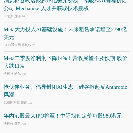
消息称谷歌洽谈超15亿美元交易，拟吸纳AI编程初创
公司 Mechanize 人才并获取技术授权
IT之家 远洋
8/6
Meta大力投入AI基础设施：未来租赁承诺增至2790亿
美元
C114通信网 蒋均牧
7/31
Meta二季度净利润下降14%！营收展望不及预期 股价
大跌11%
快科技 哈尔
7/30
抢伙伴业务、倡导封闭AI生态，硅谷掀起反Anthropic
风潮
凤凰网科技 箫雨
7/29
年内港股最大IPO将至！中际旭创定价每股980港元
快科技 鹿角
7/28