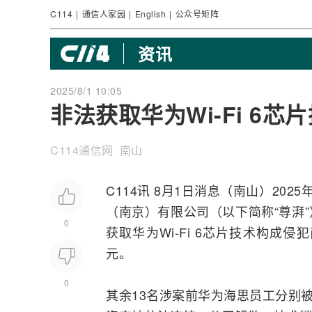
C114
|
通信人家园
|
English
|
公众号矩阵
资讯
2025/8/1 10:05
非法获取华为Wi-Fi 6
C114通信网 南山
C114讯 8月1日消息（南山）20
（南京）有限公司（以下简称“尊湃
0
获取
华为
Wi-Fi 6
芯片技术构成侵犯
元。
0
其余13名涉案前华为
海思
员工分别被