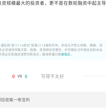
投资规模最大的投资者，更不是在数轮融资中起主导
4通信网”或“C114原创”皆属C114版权所有，未经允许禁止转载、摘编，违
也必须保持转载文章、图像、音视频的完整性，并完整标注作者信息和本站
代表证实其描述或赞同其观点；翻译质量问题
请指正
。
0
0
写得不太好
VS
尊湃窃密案一审宣判