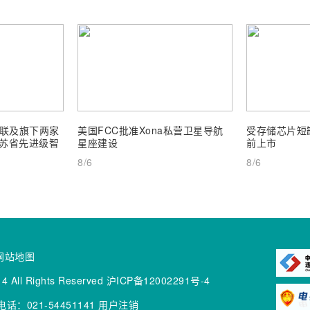
联及旗下两家
美国FCC批准Xona私营卫星导航
受存储芯片短缺
 江苏省先进级智
星座建设
前上市
8/6
8/6
网站地图
4 All Rights Reserved
沪ICP备12002291号-4
话：021-54451141
用户注销