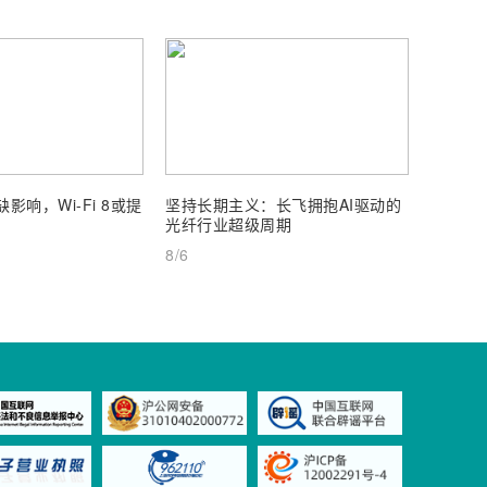
影响，Wi-Fi 8或提
坚持长期主义：长飞拥抱AI驱动的
通宇通
光纤行业超级周期
25%
8/6
8/6