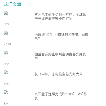
热门文章
古河电工砸千亿日元扩产，全球光
纤光缆产能竞赛全面打响
8/6
港股迎“光”！不缺钱的光模块厂商图
啥？
7/30
领益智造终止收购富通嘉善光纤资
产
8/2
长飞中标广东电信空芯光纤大单
8/4
幺正量子连续完成Pre-A轮、A轮融
资
8/4