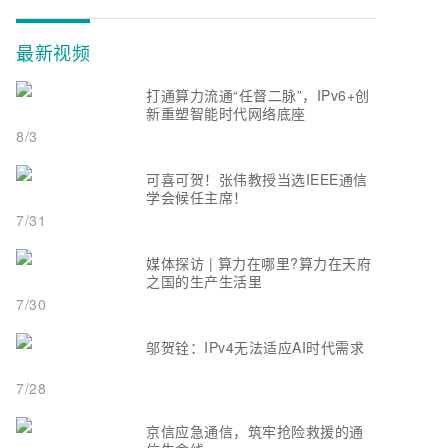
最新视频
打通算力流通“任督二脉”，IPv6+创
新重塑智能时代网络底座
8/3
可喜可贺！张伟教授当选IEEE通信
学会候任主席！
7/31
媒体探访 | 算力在哪里?算力在天府
之国的生产生活里
7/30
邬贺铨：IPv4无法适应AI时代需求
7/28
京信应急通信，筑牢抢险救援的通