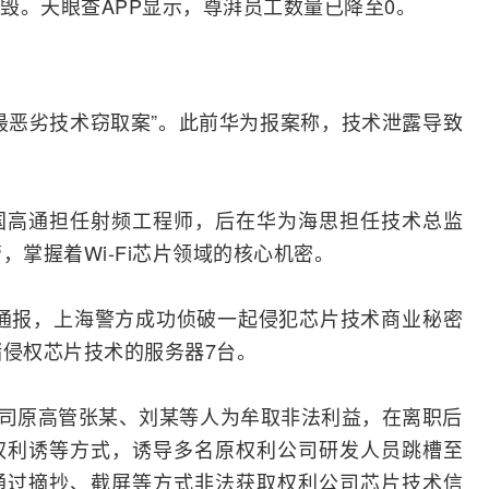
毁。天眼查APP显示，尊湃员工数量已降至0。
最恶劣技术窃取案”。此前华为报案称，技术泄露导致
国
高通
担任
射频
工程师，后在华为海思担任技术总监
管，掌握着
Wi-Fi
芯片领域的核心机密。
月的通报，上海警方成功侦破一起侵犯芯片技术商业秘密
储侵权芯片技术的
服务器
7台。
利公司原高管张某、刘某等人为牟取非法利益，在离职后
权利诱等方式，诱导多名原权利公司研发人员跳槽至
通过摘抄、截屏等方式非法获取权利公司芯片技术信