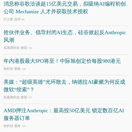
消息称谷歌洽谈超15亿美元交易，拟吸纳AI编程初创
公司 Mechanize 人才并获取技术授权
IT之家 远洋
8/6
抢伙伴业务、倡导封闭AI生态，硅谷掀起反Anthropic
风潮
凤凰网科技 箫雨
7/29
年内港股最大IPO将至！中际旭创定价每股980港元
快科技 鹿角
7/28
美媒：“超级英雄”光环散去，纳德拉AI豪赌为何反成
微软“绞索”？
凤凰网科技 箫雨
7/27
AMD押注Anthropic：最高投50亿美元 锁定数百亿AI
服务器订单
快科技 鹿角
7/23