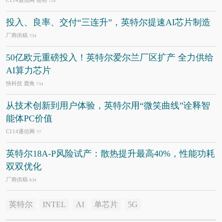
C114通信网 岳明
7/24
投入、良率、交付“三连升”，英特尔提速AI芯片制造
厂商供稿
7/24
50亿欧元重磅投入！英特尔爱尔兰厂区扩产 全力供给
AI算力芯片
快科技 鹿角
7/14
从技术创新到用户体验，英特尔用“微笑曲线”诠释智
能体PC价值
C114通信网
7/7
英特尔18A-P风险试产：散热提升最高40%，性能功耗
双双优化
厂商供稿
6/24
英特尔
INTEL
AI
单芯片
5G