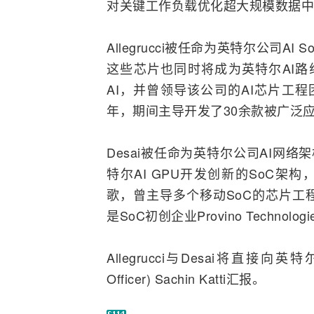
对关键工作负载优化超大规模数据中
Allegrucci被任命为英特尔公司
AI
S
这些芯片也同时将成为英特尔AI路线图
AI，并曾领导该公司的AI芯片工程团
年，期间主导开发了30余款被广泛
Desai被任命为英特尔公司AI
网络
架
特尔AI GPU开发创新的SoC架
歌，曾主导多个移动SoC的芯片工
是SoC初创企业Provino Techn
Allegrucci与Desai将直接向英特尔
Officer) Sachin Katti汇报。