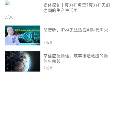
媒体探访 | 算力在哪里?算力在天府
之国的生产生活里
7/30
邬贺铨：IPv4无法适应AI时代需求
7/28
京信应急通信，筑牢抢险救援的通
信生命线
7/28