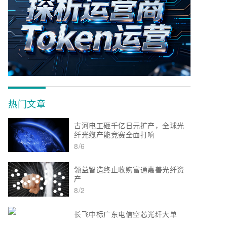
热门文章
古河电工砸千亿日元扩产，全球光
纤光缆产能竞赛全面打响
8/6
领益智造终止收购富通嘉善光纤资
产
8/2
长飞中标广东电信空芯光纤大单