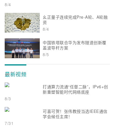
8/4
幺正量子连续完成Pre-A轮、A轮融
资
8/4
中国铁塔联合华为发布隧道创新覆
盖波导杆方案
8/5
最新视频
打通算力流通“任督二脉”，IPv6+创
新重塑智能时代网络底座
8/3
可喜可贺！张伟教授当选IEEE通信
学会候任主席！
7/31