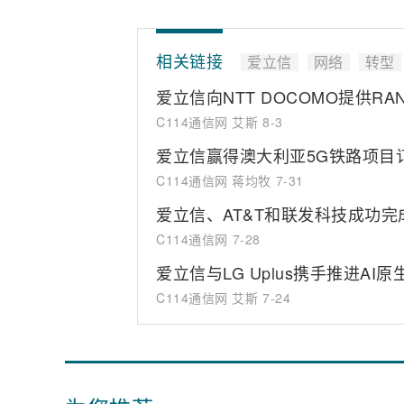
相关链接
爱立信
网络
转型
爱立信向NTT DOCOMO提供RAN 
C114通信网 艾斯
8-3
爱立信赢得澳大利亚5G铁路项目
C114通信网 蒋均牧
7-31
爱立信、AT&T和联发科技成功
C114通信网
7-28
爱立信与LG Uplus携手推进AI
C114通信网 艾斯
7-24