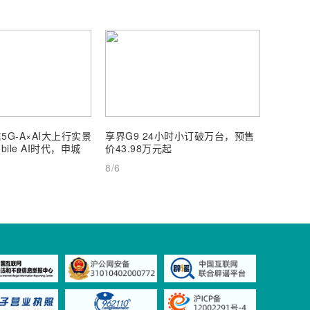
5G-A×AI大上行实景
享界G9 24小时小订破万台，预售
【深度
ile AI时代，申城
价43.98万元起
AI Inf
8/6
8/6