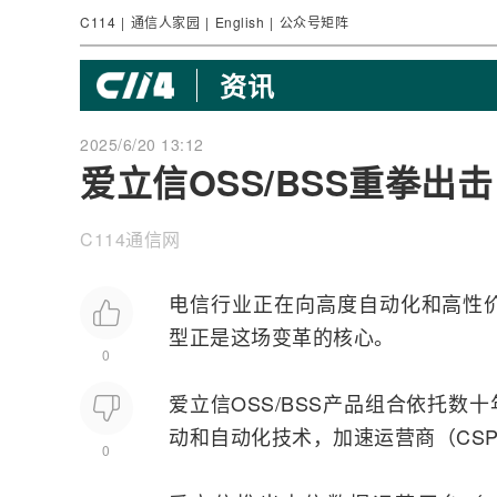
C114
|
通信人家园
|
English
|
公众号矩阵
资讯
2025/6/20 13:12
爱立信OSS/BSS重拳
C114通信网
电信行业正在向高度自动化和高性
型
正是这场变革的核心。
0
爱立信
OSS
/BSS产品组合依托数
动和自动化技术，加速
运营商
（CS
0