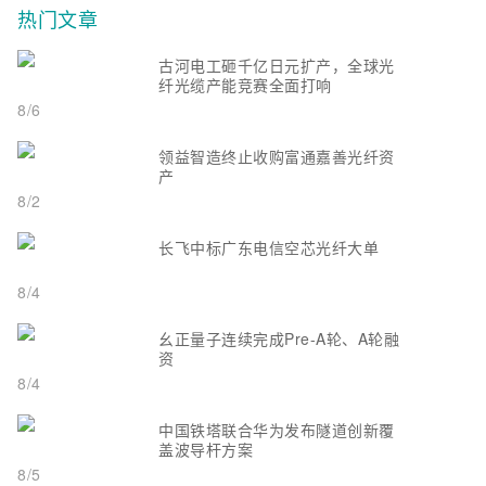
热门文章
古河电工砸千亿日元扩产，全球光
纤光缆产能竞赛全面打响
8/6
领益智造终止收购富通嘉善光纤资
产
8/2
长飞中标广东电信空芯光纤大单
8/4
幺正量子连续完成Pre-A轮、A轮融
资
8/4
中国铁塔联合华为发布隧道创新覆
盖波导杆方案
8/5