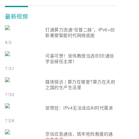
最新视频
打通算力流通“任督二脉”，IPv6+创
新重塑智能时代网络底座
8/3
可喜可贺！张伟教授当选IEEE通信
学会候任主席！
7/31
媒体探访 | 算力在哪里?算力在天府
之国的生产生活里
7/30
邬贺铨：IPv4无法适应AI时代需求
7/28
京信应急通信，筑牢抢险救援的通