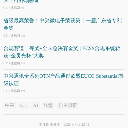
大上行外场验证
C114通信网
8/3
省级最高荣誉！中兴微电子荣获第十一届广东省专利
金奖
C114通信网
7/31
合规赛道一等奖+全国总决赛金奖 | ECSS合规系统斩
获“金灵光杯”大奖
C114通信网
7/29
中兴通讯全系列OTN产品通过欧盟EUCC Substantial等
级认证
C114通信网
7/28
中兴
ICT
AI
转型
自主创新
本评论 更新于：2026-8-7 13:23:43