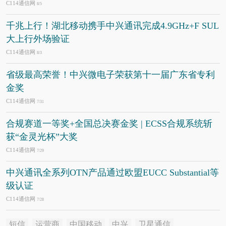
C114通信网
8/5
千兆上行！湖北移动携手中兴通讯完成4.9GHz+F SUL
大上行外场验证
C114通信网
8/3
省级最高荣誉！中兴微电子荣获第十一届广东省专利
金奖
C114通信网
7/31
合规赛道一等奖+全国总决赛金奖 | ECSS合规系统斩
获“金灵光杯”大奖
C114通信网
7/29
中兴通讯全系列OTN产品通过欧盟EUCC Substantial等
级认证
C114通信网
7/28
短信
运营商
中国移动
中兴
卫星通信