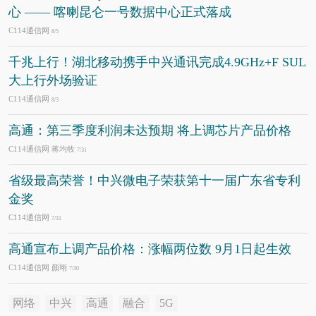
心 —— 喀喇昆仑一号数据中心正式落成
C114通信网
8/5
千兆上行！湖北移动携手中兴通讯完成4.9GHz+F SUL
大上行外场验证
C114通信网
8/3
高通：第三季度利润未达预期 将上调芯片产品价格
C114通信网 蒋均牧
7/31
省级最高荣誉！中兴微电子荣获第十一届广东省专利
金奖
C114通信网
7/31
高通宣布上调产品价格：涨幅两位数 9月1日起生效
C114通信网 颜翊
7/30
网络
中兴
高通
融合
5G