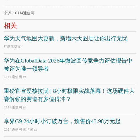
来源：C114通信网
相关
华为天气地图大更新，新增六大图层让你出行无忧
厂商供稿
8/7
华为在GlobalData 2026年微波回传竞争力评估报告中
被评为唯一领导者
C114通信网
8/7
重磅官宣硬核拉满 | 8小时极限实战落幕！这场硬件大
赛解锁的赛道有多值得冲？
C114通信网
8/7
享界G9 24小时小订破万台，预售价43.98万元起
C114通信网 蒋均牧
8/6