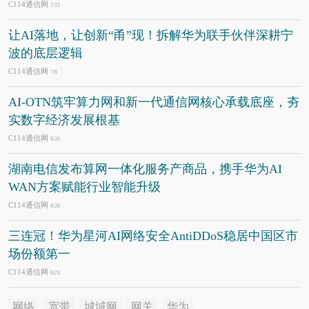
C114通信网
7/15
让AI落地，让创新“甬”现！拆解华为联手伙伴深耕宁
波的底层逻辑
C114通信网
7/6
AI-OTN筑牢算力网和新一代通信网核心承载底座，夯
实数字经济发展根基
C114通信网
6/26
湖南电信发布算网一体化服务产商品，携手华为AI
WAN方案赋能行业智能升级
C114通信网
6/26
三连冠！华为星河AI网络安全AntiDDoS稳居中国区市
场份额第一
C114通信网
6/23
网络
宽带
城域网
网关
华为