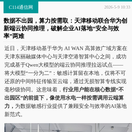
C114通信网
2026-5-9 10:33
数据不出园，算力按需取：天津移动联合华为创
新端云协同推理，破解企业AI落地“安全与效
率”两难
近日，天津移动基于华为 AI WAN 高算效广域方案在
天津东丽融媒体中心与天津空港智算中心之间，成功
完成基于Qwen大模型的端云协同推理拉远试点——
将大模型“一分为二”：敏感计算留在本地，仅将不可
还原的中间特征传输至云端，通过无损智算专线实现
毫秒级协同。这意味着，
行业用户
能
在核心数据“不
出园区”的前提下
，像使用水电一样按需调用云端算
力
，
为数据敏感行业提供了兼顾安全与效率的AI落地
新范式。