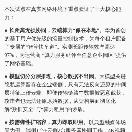
本次试点在真实网络环境下重点验证了三大核心能
力：
● 长距离无损协同，
云端算力
“
像在本地
”
。华为首创
的基于用户优先级的流量控制技术，为每个租户配备
了专属的“智算快车道”。实测长距传输效率高达
97%，为运营商 “算力服务延伸至任意企业园区”提供
了网络基础。
● 模型切分
分层推理
，核心数据不出园
。大模型关键
隐私运算留存在企业端侧，只有无法反向还原的中间
层特征上传云端。即便传输链路中数据被恶意截获，
攻击者也无法还原原始数据，从架构层面彻底化
解“数据安全”与“算力租用”的矛盾。
● 按需弹性
扩缩容
，算力即取即用
。以典型融媒体场
景为例，端侧1台+云侧2台服务器协同工作，4K视频