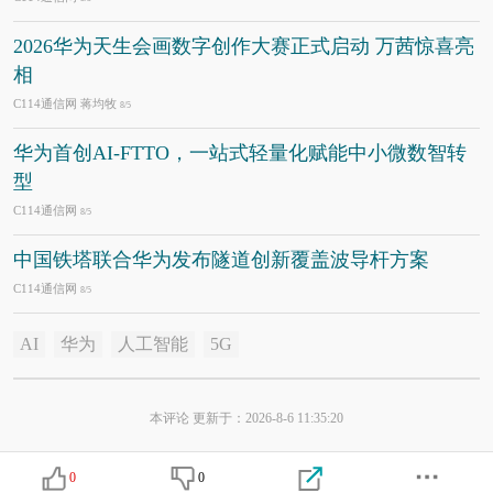
2026华为天生会画数字创作大赛正式启动 万茜惊喜亮
相
C114通信网 蒋均牧
8/5
华为首创AI-FTTO，一站式轻量化赋能中小微数智转
型
C114通信网
8/5
中国铁塔联合华为发布隧道创新覆盖波导杆方案
C114通信网
8/5
AI
华为
人工智能
5G
本评论 更新于：2026-8-6 11:35:20
0
0