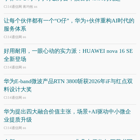
C114通信网 蒋均牧
8/6
让每个伙伴都有一个“O仔”，华为+伙伴重构AI时代的
服务体系
C114通信网
8/6
好用耐用，一眼心动的实力派：HUAWEI nova 16 SE
全新登场
C114通信网
8/6
华为E-band微波产品RTN 3800斩获2026年iF与红点双
料设计大奖
C114通信网
8/6
华为提出四大融合价值主张，场景+AI驱动中小微企
业提质升级
C114通信网
8/6