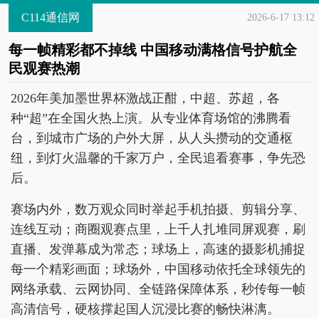
C114通信网
2026-6-17 13:12
每一帧精彩都不掉线 中国移动满格信号护航全
民观赛热潮
2026年美加墨世界杯激战正酣，中超、苏超，各
种“超”在全国火热上演。从专业体育场馆的沸腾看
台，到城市广场的户外大屏，从人头攒动的交通枢
纽，到灯火温馨的千家万户，全民追看赛事，争先恐
后。
赛场内外，数万观众同时举起手机拍摄、剪辑分享、
连线互动；商圈观赛点里，上千人扎堆同屏观赛，刷
直播、发弹幕成为常态；球场上，高速的摄影机捕捉
每一个精彩画面；球场外，中国移动依托全球领先的
网络承载、云网协同、全链路保障体系，秒传每一帧
高清信号，硬核撑起国人沉浸比赛的畅快淋漓。