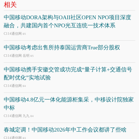
相关
中国移动DORA架构与OAII社区OPEN NPO项目深度
融合，共建国内首个NPO光互连统一技术体系
C114通信网
8/5
中国移动考虑出售所持泰国运营商True部分股权
C114通信网 岳明
8/5
中国移动携手安徽交管成功完成“量子计算+交通信号
配时优化”实地试验
C114通信网
8/4
中国移动4.8亿元一体化能源柜集采，中移设计院独家
中标
C114通信网 九九
8/4
春城定调！中国移动2026年中工作会议都讲了些啥
C114通信网
8/3