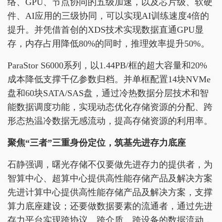
络、GPU、节点协同的五级加速，以及芯片级、软硬
件、AI应用的三级协同，可以实现AI训练速度4倍的
提升。并凭借首创的XDS技术实现数据直通GPU显
存，内存占用降低80%的同时，推理效率提升50%。
ParaStor S6000系列，以1.44PB/框的超大容量和20%
成本降低支撑千亿参数归档。并单框配置14块NVMe
盘和60块SATA/SAS盘，通过冷热数据分层技术和智
能数据调度功能，实现动态优化存储资源的分配、跨
形态热温冷数据无感流动，提高存储资源的利用率。
聚焦“三者”
三重身份
定位，筑基先进存力底座
石静强调，曙光存储不仅要做先进存力的提供者，为
智算中心、超算中心提供高性能存储产品及解决方案
先进计算中心提供高性能存储产品及解决方案，支撑
算力底座建设；还要做数据要素的流通者，通过先进
存力平台实现跨协议、跨介质、跨设备的数据流动，