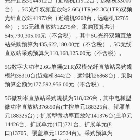
光纤直放站44912台（近端机11912台，远端机33000
台），5G光纤双频直放站2.6G(1TR)+2.3G(1TR)双频
光纤直放站41973台（近端机9208台，远端机32765
台）；5G无线直放站12275台。采购预算共计
545,790,305.00元（不含税），其中5G光纤双频直放
站采购预算为435,622,180.00元（不含税），5G无线
直放站采购预算为110,168,125.00元（不含税）。
5G数字大功率2.6G单频(2TR)双模光纤直放站采购规
模约35310台(近端机8442台，远端机26868台)，采购
预算金额为177,592,956.00元（不含税）。
5G微功率直放站采购规模为518,026台，其中电梯型
微功率直放站376650台(主控单元188325台、轿厢单
元188325台)；扩展型微功率直放站141376台(主单元
14426台、扩展单元(4口)721台、扩展单元(8
口)13705、覆盖单元112524台)。采购预算为