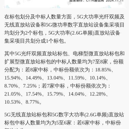
在标包划分及中标人数量方面，5G大功率光纤双频及
无线直放站设备和5G微功率数字直放站设备集采项目
均划分为2个标包，5G大功率(2.6G单频)直放站设备
集采项目共划分成1个标包。
其中5G光纤双频直放站标包、电梯型微直放站标包和
扩展型微直放站标包的中标人数量均为7至8家，份额
分配为：若8家中标，中标份额依次为：18.85%、
15.94%、14.49%、13.04%、11.59%、10.14%、
8.70%、7.25%；若7家中标，中标份额依次为：
21.05%、17.54%、15.79%、14.04%、12.28%、
10.53%、8.77%。
5G无线直放站标包和5G数字大功率(2.6G单频)直放站
标包中标人数量均为为5至6家：若6家中标，中标份