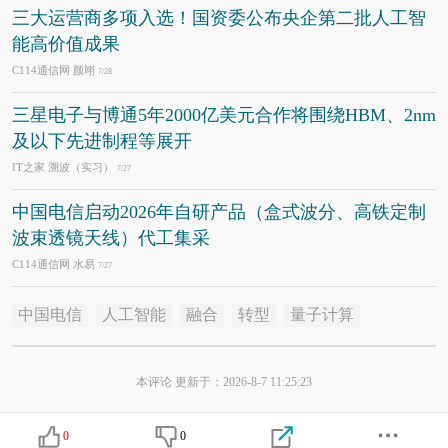
三大运营商多项入选！国资委公布央企第二批人工智
能高价值成果
C114通信网 颜翊
7/28
三星电子与博通5年2000亿美元合作将围绕HBM、2nm
及以下先进制程等展开
IT之家 溯波（实习）
7/27
中国电信启动2026年自研产品（盒式波分、高铁定制
波束透镜天线）代工集采
C114通信网 水易
7/27
中国电信
人工智能
融合
转型
量子计算
本评论 更新于：2026-8-7 11:25:23
0
0