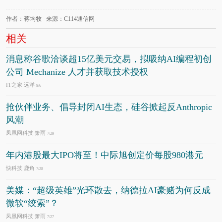
作者：蒋均牧 来源：C114通信网
相关
消息称谷歌洽谈超15亿美元交易，拟吸纳AI编程初创
公司 Mechanize 人才并获取技术授权
IT之家 远洋
8/6
抢伙伴业务、倡导封闭AI生态，硅谷掀起反Anthropic
风潮
凤凰网科技 箫雨
7/29
年内港股最大IPO将至！中际旭创定价每股980港元
快科技 鹿角
7/28
美媒：“超级英雄”光环散去，纳德拉AI豪赌为何反成
微软“绞索”？
凤凰网科技 箫雨
7/27