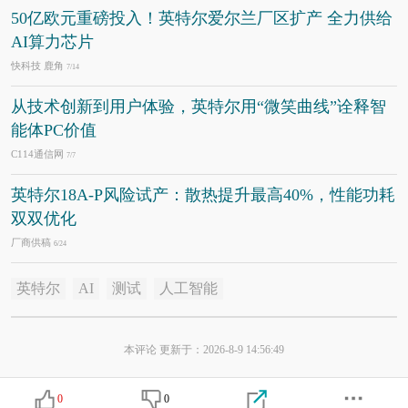
50亿欧元重磅投入！英特尔爱尔兰厂区扩产 全力供给
AI算力芯片
快科技 鹿角
7/14
从技术创新到用户体验，英特尔用“微笑曲线”诠释智
能体PC价值
C114通信网
7/7
英特尔18A-P风险试产：散热提升最高40%，性能功耗
双双优化
厂商供稿
6/24
英特尔
AI
测试
人工智能
本评论 更新于：2026-8-9 14:56:49
0
0