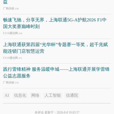
益
厂商供稿
3/20
畅速飞驰，分享无界，上海联通5G-A护航2026 F1中
国大奖赛巅峰时刻
C114通信网
3/16
上海联通获第四届“光华杯”专题赛一等奖，超千兆赋
能连锁门店智慧运营
C114通信网
3/11
践行雷锋精神 服务温暖申城——上海联通开展学雷锋
公益志愿服务
厂商供稿
3/10
AI
信息化
网络
人工智能
信通院
本评论 更新于：2026-8-8 16:03:57